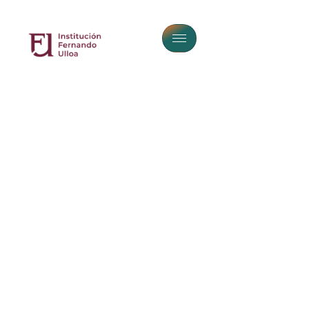
Capacitación En
Psicoanálisis Y Terapia
Psicológica Abierta A La
Comunidad