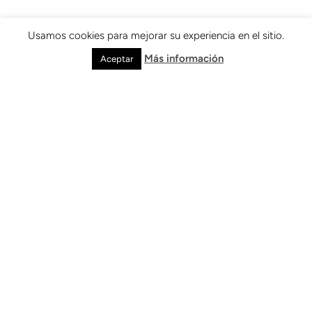
Usamos cookies para mejorar su experiencia en el sitio.
Más información
Aceptar
Orgullo Ulloa
+
15
 Años
De trabajo clínico sostenido
+
100.000
Pacientes atendidos
+
7.000
Profesionales Egresados de los
Posgrados Clínicos