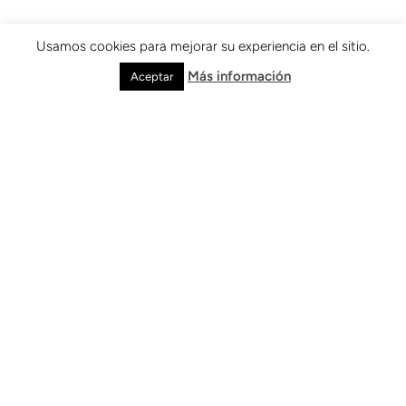
Usamos cookies para mejorar su experiencia en el sitio.
Más información
Aceptar
Orgullo Ulloa
+
15
 Años
De trabajo clínico sostenido
+
100.000
Pacientes atendidos
+
7.000
Profesionales Egresados de los
Posgrados Clínicos