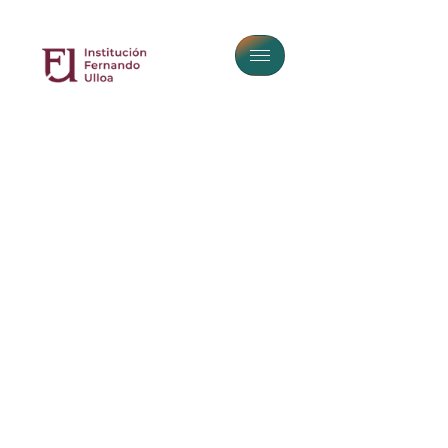
Capacitación En
Psicoanálisis Y Terapia
Psicológica Abierta A La
Comunidad