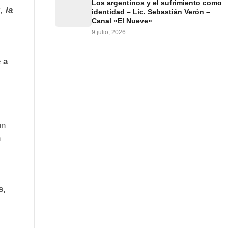
Los argentinos y el sufrimiento como
z,
la
identidad – Lic. Sebastián Verón –
Canal «El Nueve»
9 julio, 2026
 a
ón
n
s,