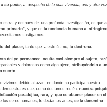
 a su poder,
a despecho de lo cual vivencia, una y otra ve
 muestra, y después de una profunda investigación, es que
a
smo primario”,
y que es
la tendencia humana a infringirse
, necesitamos castigarnos.
io del placer,
tanto que a este último,
lo destrona.
sta del yo permanece oculta casi siempre al sujeto,
raz
sagradables y dolorosas como algo ajeno,
atribuyéndolo a u
a suerte.
ue vivimos debido al azar, en donde no participa nuestra
ica demuestra es que, como decíamos recién,
nuestra psiqui
facción paradójica, rara, y que es obtener placer en el
e los seres humanos, lo decíamos antes,
se la denomina