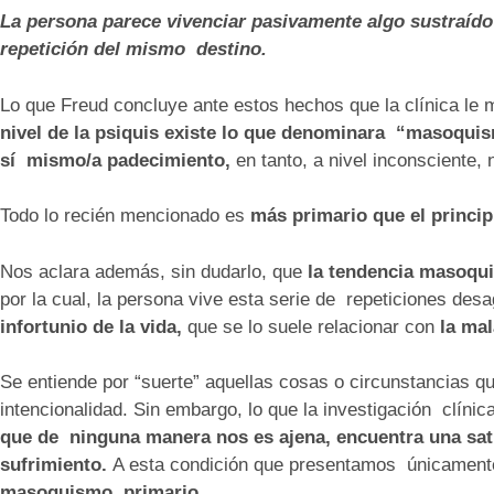
La persona parece vivenciar pasivamente algo sustraído
repetición del mismo destino.
Lo que Freud concluye ante estos hechos que la clínica le
nivel de la psiquis existe lo que denominara “masoqui
sí mismo/a padecimiento,
en tanto, a nivel inconsciente
Todo lo recién mencionado es
más primario que el princip
Nos aclara además, sin dudarlo, que
la tendencia masoqui
por la cual, la persona vive esta serie de repeticiones de
infortunio de la vida,
que se lo suele relacionar con
la mal
Se entiende por “suerte” aquellas cosas o circunstancias q
intencionalidad. Sin embargo, lo que la investigación clín
que de ninguna manera nos es ajena, encuentra una satis
sufrimiento.
A esta condición que presentamos únicament
masoquismo primario.