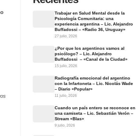
ho
Trabajar en Salud Mental desde la
Psicología Comunitaria: una
experiencia argentina – Lic. Alejandro
Buffadossi – «Radio 36, Uruguay»
27 julio, 2026
¿Por que los argentinos vamos al
psicólogo? – Lic. Alejandro
Buffadossi – «Canal de la Ciudad»
15 julio, 2026
Radiografía emocional del argentino
con la Infartoneta – Lic. Nicolás Wade
– Diario «Popular»
uos
11 julio, 2026
Cuando un país entero se reconoce en
una camiseta – Lic. Sebastián Verón –
Stream «Blas»
9 julio, 2026