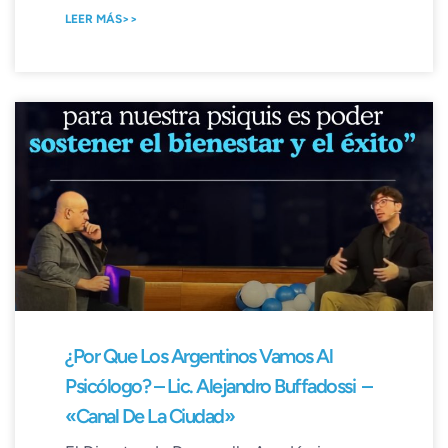
LEER MÁS>>
¿Por Que Los Argentinos Vamos Al
Psicólogo? – Lic. Alejandro Buffadossi –
«Canal De La Ciudad»