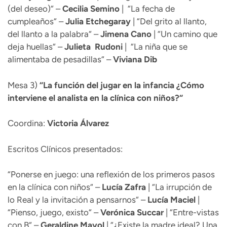
(del deseo)“ –
Cecilia
Semino
| “La fecha de
cumpleaños“ –
Julia Etchegaray
| “Del grito al llanto,
del llanto a la palabra“ –
Jimena
Cano
| “Un camino que
deja huellas“ –
Julieta
Rudoni
| “La niña que se
alimentaba de pesadillas“ –
Viviana Dib
Mesa 3)
“
La función del jugar en la infancia ¿Cómo
interviene el analista en la clínica con niños?“
Coordina:
Victoria Álvarez
Escritos Clínicos presentados:
“Ponerse en juego: una reflexión de los primeros pasos
en la clínica con niños“ –
Lucía Zafra
| “La irrupción de
lo Real y la invitación a pensarnos“ –
Lucía
Maciel
|
“Pienso, juego, existo“ –
Verónica Succar
| “Entre-vistas
con B“ –
Geraldine
Mayol
| “¿Existe la madre ideal? Una