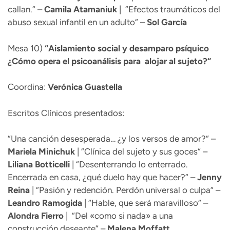
callan.“ –
Camila Atamaniuk
| “Efectos traumáticos del
abuso sexual infantil en un adulto“ –
Sol
García
Mesa 10)
“
Aislamiento social y desamparo psíquico
¿Cómo opera el psicoanálisis para alojar al sujeto?“
Coordina:
Verónica Guastella
Escritos Clínicos presentados:
“Una canción desesperada… ¿y los versos de amor?“ –
Mariela Minichuk
| “Clínica del sujeto y sus goces“ –
Liliana
Botticelli
| “Desenterrando lo enterrado.
Encerrada en casa, ¿qué duelo hay que hacer?“ –
Jenny
Reina
| “Pasión y redención. Perdón universal o culpa“ –
Leandro
Ramogida
| “Hable, que será maravilloso“ –
Alondra Fierro
| “Del «como si nada» a una
construcción deseante“ –
Malena Moffatt