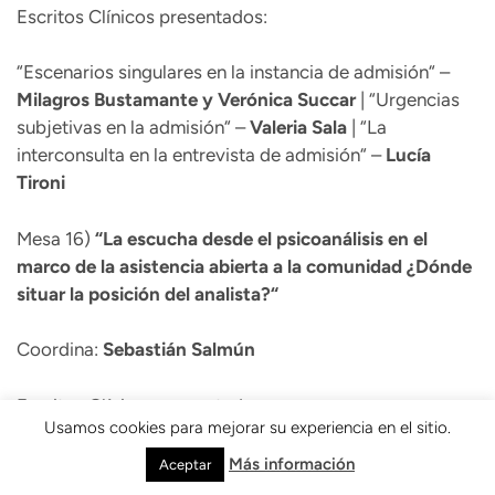
Escritos Clínicos presentados:
“Escenarios singulares en la instancia de admisión“ –
Milagros Bustamante y Verónica Succar
| “Urgencias
subjetivas en la admisión“ –
Valeria Sala
| “La
interconsulta en la entrevista de admisión“ –
Lucía
Tironi
Mesa 16)
“
La escucha desde el psicoanálisis en el
marco de la asistencia abierta a la comunidad ¿Dónde
situar la posición del analista?“
Coordina:
Sebastián Salmún
Escritos Clínicos presentados:
Usamos cookies para mejorar su experiencia en el sitio.
“La lectura per via di levare, o el sentido a distancia“ –
Más información
Aceptar
Pablo Piffer
| “El duelo de Juan“ –
María Laura Aranart
|