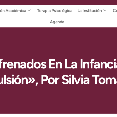
ión Académica
Terapia Psicológica
La Institución
Co
Agenda
enados En La Infancia
ulsión», Por Silvia Tom