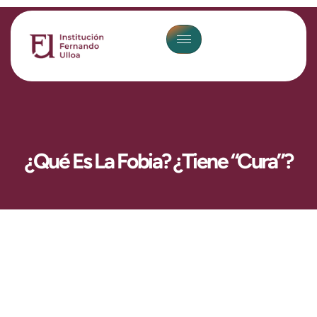
¿Qué Es La Fobia? ¿Tiene “cura”?