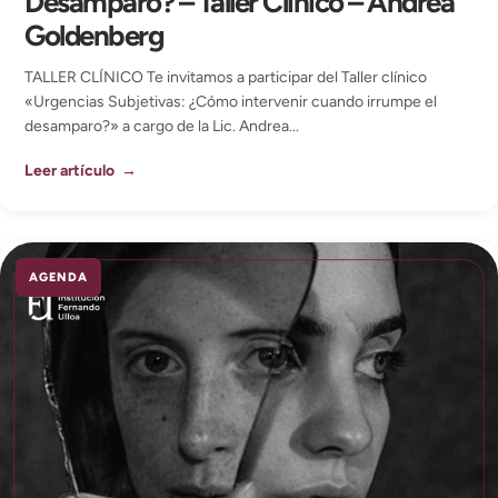
Desamparo? – Taller Clínico – Andrea
Goldenberg
TALLER CLÍNICO Te invitamos a participar del Taller clínico
«Urgencias Subjetivas: ¿Cómo intervenir cuando irrumpe el
desamparo?» a cargo de la Lic. Andrea...
Leer artículo →
AGENDA